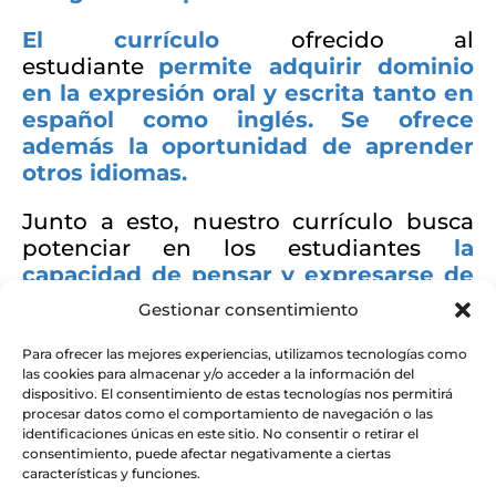
El currículo
ofrecido al
estudiante
permite adquirir dominio
en la expresión oral y escrita tanto en
español como inglés. Se ofrece
además la oportunidad de aprender
otros idiomas.
Junto a esto, nuestro currículo busca
potenciar en los estudiantes
la
capacidad de pensar y expresarse de
manera creativa;
desarrollar en ellos
la
Gestionar consentimiento
capacidad de expresión y de hablar
con soltura, seguridad y fluidez en
Para ofrecer las mejores experiencias, utilizamos tecnologías como
las cookies para almacenar y/o acceder a la información del
público, defender sus creencias y
dispositivo. El consentimiento de estas tecnologías nos permitirá
argumentar con lógica y
procesar datos como el comportamiento de navegación o las
convicción.
Presenta conocimientos y
identificaciones únicas en este sitio. No consentir o retirar el
consentimiento, puede afectar negativamente a ciertas
destrezas que el estudiante debe
características y funciones.
adquirir, a lo largo de su escolaridad, en