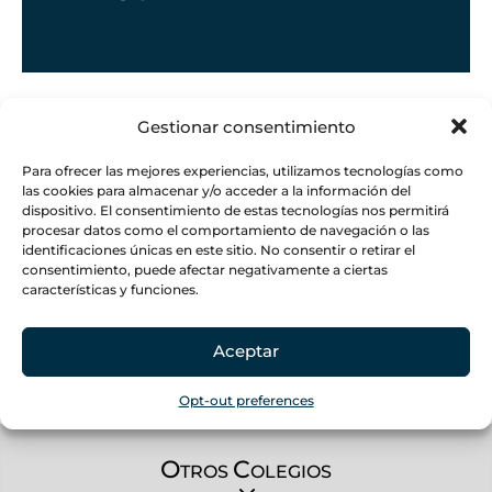
Si deseas formar parte de la familia
Gestionar consentimiento
Mater Salvatoris en Puerto Rico
colaborando con nosotros en la
Para ofrecer las mejores experiencias, utilizamos tecnologías como
las cookies para almacenar y/o acceder a la información del
educación y formación de la juventud
dispositivo. El consentimiento de estas tecnologías nos permitirá
envía tu resumé y cartas de
procesar datos como el comportamiento de navegación o las
recomendación a
identificaciones únicas en este sitio. No consentir o retirar el
consentimiento, puede afectar negativamente a ciertas
puertorico.colegio@matersalvatoris.or
características y funciones.
g
,
completa el formulario pinchando en
la foto y nos pondremos en contacto
o
Aceptar
aquí
Opt-out preferences
O
C
TROS
OLEGIOS